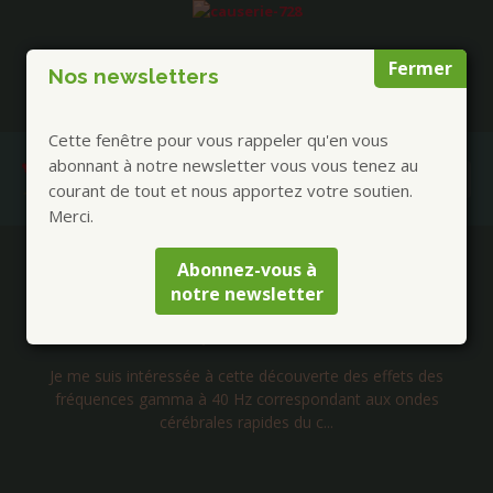
Fermer
Nos newsletters
Cette fenêtre pour vous rappeler qu'en vous
abonnant à notre newsletter vous vous tenez au
courant de tout et nous apportez votre soutien.
Merci.
Publications à la Une !
Abonnez-vous à
notre newsletter
Lettre d’Isabelle 199 – Alzheimer : Stimulation
auditive à 40 Htz Ondes Gamma
Je me suis intéressée à cette découverte des effets des
fréquences gamma à 40 Hz correspondant aux ondes
cérébrales rapides du c...