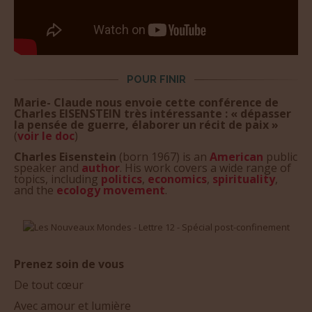
POUR FINIR
Marie- Claude nous envoie cette conférence de
Charles EISENSTEIN très intéressante : « dépasser
la pensée de guerre, élaborer un récit de paix »
(
voir le doc
)
Charles Eisenstein
(born 1967) is an
American
public
speaker and
author
. His work covers a wide range of
topics, including
politics
,
economics
,
spirituality
,
and the
ecology movement
.
Prenez soin de vous
De tout cœur
Avec amour et lumière