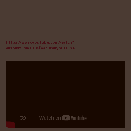
https://www.youtube.com/watch?
v=1nINzLMVziU&feature=youtu.be