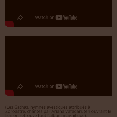
(Les Gathas, hymnes avestiques attribués à
Zoroastre, chantés par Ariana Vafadari, (en ouvrant le
lien on retrouve tout l'album magnifique).