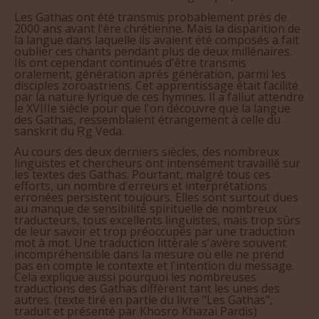
Les Gathas ont été transmis probablement près de
2000 ans avant l'ère chrétienne. Mais la disparition de
la langue dans laquelle ils avaient été composés a fait
oublier ces chants pendant plus de deux millénaires.
Ils ont cependant continués d'être transmis
oralement, génération après génération, parmi les
disciples zoroastriens. Cet apprentissage était facilité
par la nature lyrique de ces hymnes. Il a fallut attendre
le XVIIIe siècle pour que l'on découvre que la langue
des Gathas, ressemblaient étrangement à celle du
sanskrit du Ṛg Veda.
Au cours des deux derniers siècles, des nombreux
linguistes et chercheurs ont intensément travaillé sur
les textes des Gathas. Pourtant, malgré tous ces
efforts, un nombre d'erreurs et interprétations
erronées persistent toujours. Elles sont surtout dues
au manque de sensibilité spirituelle de nombreux
traducteurs, tous excellents linguistes, mais trop sûrs
de leur savoir et trop préoccupés par une traduction
mot à mot. Une traduction littérale s'avère souvent
incompréhensible dans la mesure où elle ne prend
pas en compte le contexte et l'intention du message.
Cela explique aussi pourquoi les nombreuses
traductions des Gathas diffèrent tant les unes des
autres. (texte tiré en partie du livre "Les Gathas",
traduit et présenté par Khosro Khazai Pardis)