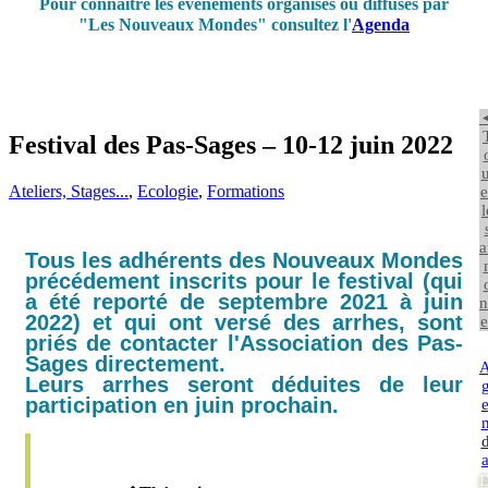
Pour connaître les événements organisés ou diffusés par
"Les Nouveaux Mondes" consultez l'
Agenda
Festival des Pas-Sages – 10-12 juin 2022
u
Ateliers, Stages...
,
Ecologie
,
Formations
e
l
a
Tous les adhérents des Nouveaux Mondes
précédement inscrits pour le festival (qui
a été reporté de septembre 2021 à juin
n
2022) et qui ont versé des arrhes, sont
e
priés de contacter l'Association des Pas-
Sages directement.
Leurs arrhes seront déduites de leur
participation en juin prochain.