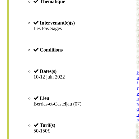
Thématique
Intervenant(e)(s)
i
Les Pas-Sages
Conditions
r
t
Dates(s)
F
10-12 juin 2022
a
i
r
e
Lieu
u
Berrias-et-Casteljau (07)
n
d
o
n
Tarif(s)
P
50-150€
u
b