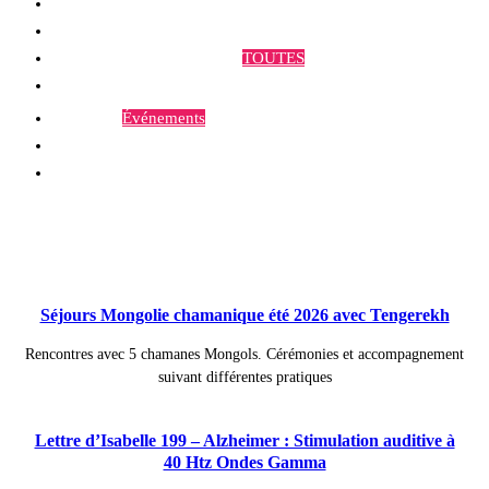
Qui sommes-nous ?
Programmes et Annonces
TOUTES
Prestations
Agenda
Événements
Contact
Publications à la Une !
Séjours Mongolie chamanique été 2026 avec Tengerekh
Rencontres avec 5 chamanes Mongols. Cérémonies et accompagnement
suivant différentes pratiques
Lettre d’Isabelle 199 – Alzheimer : Stimulation auditive à
40 Htz Ondes Gamma