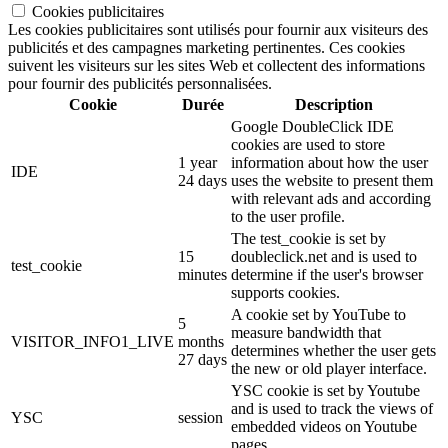
Cookies publicitaires
Les cookies publicitaires sont utilisés pour fournir aux visiteurs des
publicités et des campagnes marketing pertinentes. Ces cookies
suivent les visiteurs sur les sites Web et collectent des informations
pour fournir des publicités personnalisées.
Cookie
Durée
Description
Google DoubleClick IDE
cookies are used to store
1 year
information about how the user
IDE
24 days
uses the website to present them
with relevant ads and according
to the user profile.
The test_cookie is set by
15
doubleclick.net and is used to
test_cookie
minutes
determine if the user's browser
supports cookies.
A cookie set by YouTube to
5
measure bandwidth that
VISITOR_INFO1_LIVE
months
determines whether the user gets
27 days
the new or old player interface.
YSC cookie is set by Youtube
and is used to track the views of
YSC
session
embedded videos on Youtube
pages.