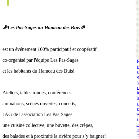
li
e
r
s
u
🎉
Les Pas-Sages au Hameau des Buis
🎉
r
l
e
s
est un événement 100% participatif et coopératif
it
e
co-organisé par l'équipe Les Pas-Sages
et les habitants du Hameau des Buis!
Ateliers, tables rondes, conférences,
i
l
animations, scènes ouvertes, concerts,
l'AG de l'association Les Pas-Sages
s
e
une cuisine collective, une buvette, des crêpes,
t
r
des balades et à proximité la rivière pour s’y baigner!