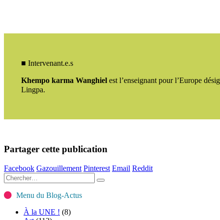
■ Intervenant.e.s
Khempo karma Wanghiel
est l’enseignant pour l’Europe dé
Lingpa.
Partager cette publication
Facebook
Gazouillement
Pinterest
Email
Reddit
Menu du Blog-Actus
À la UNE !
(8)