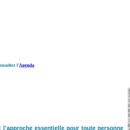
nsultez l'
Agenda
u
e
l
a
t l’approche essentielle pour toute personne