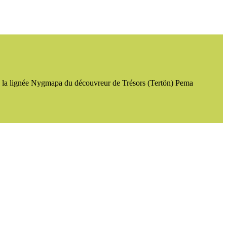
e la lignée Nygmapa du découvreur de Trésors (Tertön) Pema