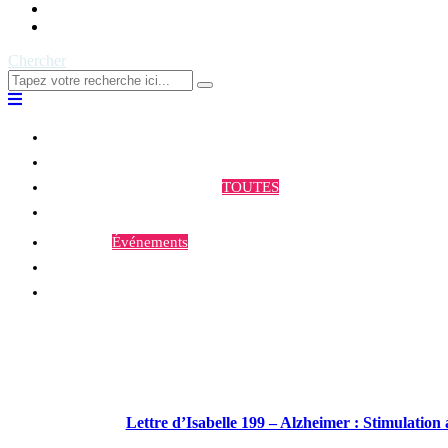
Contact
Chercher
Qui sommes-nous ?
Programmes et Annonces
TOUTES
Prestations
Agenda
Événements
Contact
Lettre d’Isabelle 199 – Alzheimer : Stimulatio