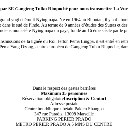
 par SE Gangteng Tulku Rimpoché pour nous transmettre La Vue 
nd yogi et érudit Nyingmapa. Né en 1964 au Bhoutan, il y a d’abord é
s le sud de l’lnde. Au terme de 9 années d’études des Sutras et des Tan
nciens monastère Nyingmapa du pays, fondé au 16 ème siècle par le pr
missions de Ia lignée du Roi-Tertön Pema Lingpa, il est entré en retrai
Pema Yang Dzong, centre européen de Gangteng Tulku Rinpoche, dans le 
Dans le respect des gestes barrières
Maximum 35 personnes
Réservation obligatoire
Inscription & Contact
Adresse postale
Centre bouddhique tibétain Palden Shangpa
347 rue Paradis, 13008 Marseille
PARKING PERIER PRADO
METRO PERIER PRADO A 5 MNS DU CENTRE