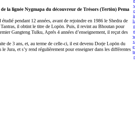
de la lignée Nygmapa du découvreur de Trésors (Tertön) Pema
i
tudié pendant 12 années, avant de rejoindre en 1986 le Shedra de
l
tras, il obtint le titre de Lopön. Puis, il revint au Bhoutan pour
emier Gangteng Tulku, Aprés 4 années d’enseignement, il reçut des
s
te de 3 ans, et, au terme de celle-ci, il est devenu Dorje Lopön du
e
Jura, et s’y rend régulièrement pour enseigner dans les différentes
t
r