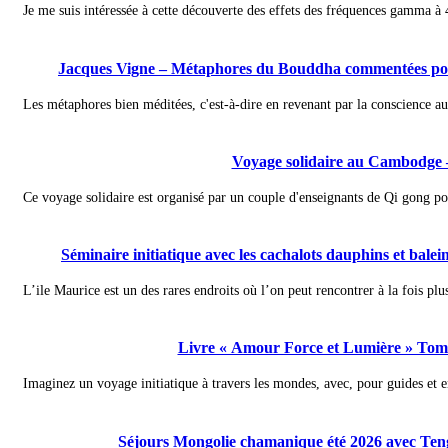
Je me suis intéressée à cette découverte des effets des fréquences gamma à
Jacques Vigne – Métaphores du Bouddha commentées pour
Les métaphores bien méditées, c'est-à-dire en revenant par la conscience au
Voyage solidaire au Cambodge 
Ce voyage solidaire est organisé par un couple d'enseignants de Qi gong pour
Séminaire initiatique avec les cachalots dauphins et bale
L’ile Maurice est un des rares endroits où l’on peut rencontrer à la fois plus
Livre « Amour Force et Lumière » Tome
Imaginez un voyage initiatique à travers les mondes, avec, pour guides et e
Séjours Mongolie chamanique été 2026 avec Te