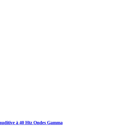
Publications à la Une !
n auditive à 40 Htz Ondes Gamma